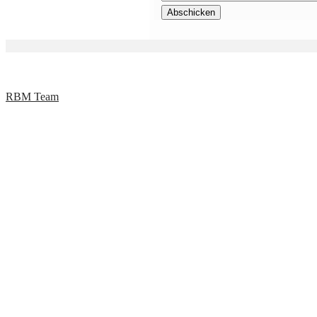
RBM Team