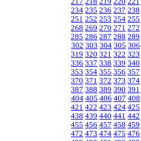
217
218
219
220
221
234
235
236
237
238
251
252
253
254
255
268
269
270
271
272
285
286
287
288
289
302
303
304
305
306
319
320
321
322
323
336
337
338
339
340
353
354
355
356
357
370
371
372
373
374
387
388
389
390
391
404
405
406
407
408
421
422
423
424
425
438
439
440
441
442
455
456
457
458
459
472
473
474
475
476