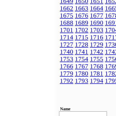
1649
1650
1651
165
1662
1663
1664
166
1675
1676
1677
167
1688
1689
1690
169
1701
1702
1703
170
1714
1715
1716
171
1727
1728
1729
173
1740
1741
1742
174
1753
1754
1755
175
1766
1767
1768
176
1779
1780
1781
178
1792
1793
1794
179
Name