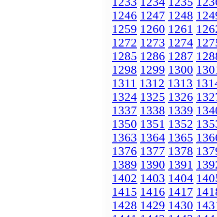
1233
1234
1235
123
1246
1247
1248
124
1259
1260
1261
126
1272
1273
1274
127
1285
1286
1287
128
1298
1299
1300
130
1311
1312
1313
131
1324
1325
1326
132
1337
1338
1339
134
1350
1351
1352
135
1363
1364
1365
136
1376
1377
1378
137
1389
1390
1391
139
1402
1403
1404
140
1415
1416
1417
141
1428
1429
1430
143