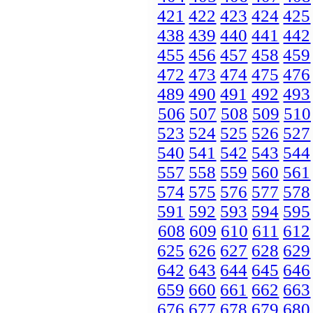
421
422
423
424
425
438
439
440
441
442
455
456
457
458
459
472
473
474
475
476
489
490
491
492
493
506
507
508
509
510
523
524
525
526
527
540
541
542
543
544
557
558
559
560
561
574
575
576
577
578
591
592
593
594
595
608
609
610
611
612
625
626
627
628
629
642
643
644
645
646
659
660
661
662
663
676
677
678
679
680