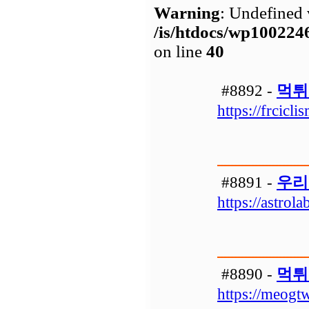
Warning
: Undefined 
/is/htdocs/wp1002
on line
40
#8892 -
먹튀
https://frcicli
#8891 -
우리
https://astrol
#8890 -
먹튀
https://meogt