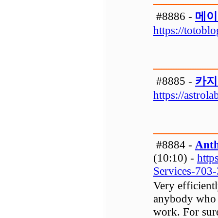
#8886 -
메이
https://totobl
#8885 -
카지
https://astrola
#8884 -
Anth
(10:10) -
http
Services-703
Very efficientl
anybody who u
work. For sure