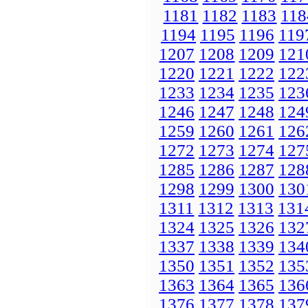
1181
1182
1183
118
1194
1195
1196
119
1207
1208
1209
121
1220
1221
1222
122
1233
1234
1235
123
1246
1247
1248
124
1259
1260
1261
126
1272
1273
1274
127
1285
1286
1287
128
1298
1299
1300
130
1311
1312
1313
131
1324
1325
1326
132
1337
1338
1339
134
1350
1351
1352
135
1363
1364
1365
136
1376
1377
1378
137