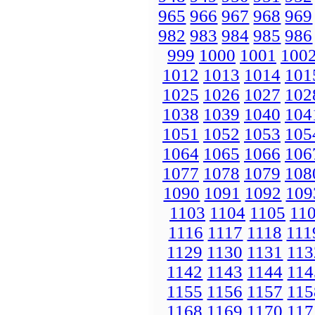
965
966
967
968
969
982
983
984
985
986
999
1000
1001
100
1012
1013
1014
101
1025
1026
1027
102
1038
1039
1040
104
1051
1052
1053
105
1064
1065
1066
106
1077
1078
1079
108
1090
1091
1092
109
1103
1104
1105
11
1116
1117
1118
111
1129
1130
1131
113
1142
1143
1144
114
1155
1156
1157
115
1168
1169
1170
117