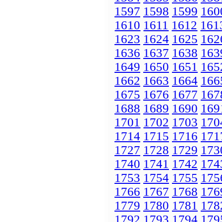
1597
1598
1599
160
1610
1611
1612
161
1623
1624
1625
162
1636
1637
1638
163
1649
1650
1651
165
1662
1663
1664
166
1675
1676
1677
167
1688
1689
1690
169
1701
1702
1703
170
1714
1715
1716
171
1727
1728
1729
173
1740
1741
1742
174
1753
1754
1755
175
1766
1767
1768
176
1779
1780
1781
178
1792
1793
1794
179