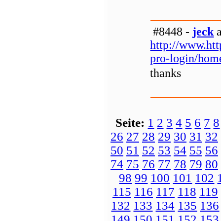
#8448 -
jeck
a
http://www.htt
pro-login/hom
thanks
Seite:
1
2
3
4
5
6
7
8
26
27
28
29
30
31
32
50
51
52
53
54
55
56
74
75
76
77
78
79
80
98
99
100
101
102
115
116
117
118
119
132
133
134
135
136
149
150
151
152
153