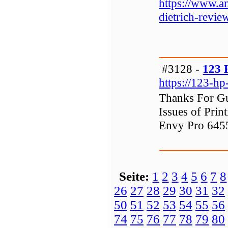
https://www.an
dietrich-revi
#3128 -
123 
https://123-h
Thanks For Gu
Issues of Pri
Envy Pro 645
Seite:
1
2
3
4
5
6
7
8
26
27
28
29
30
31
32
50
51
52
53
54
55
56
74
75
76
77
78
79
80