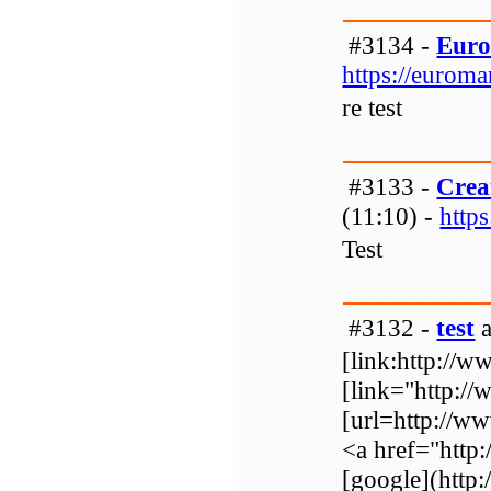
#3134 -
Eur
https://eurom
re test
#3133 -
Crea
(11:10) -
http
Test
#3132 -
test
a
[link:http://w
[link="http:/
[url=http://w
<a href="http
[google](http