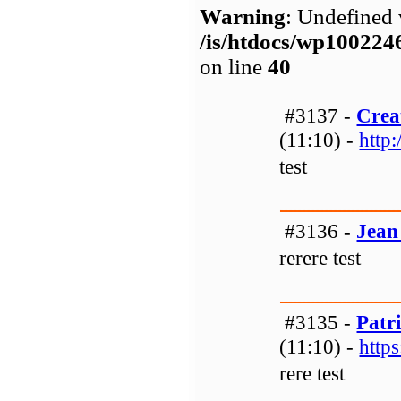
Warning
: Undefined 
/is/htdocs/wp1002
on line
40
#3137 -
Crea
(11:10) -
http
test
#3136 -
Jean 
rerere test
#3135 -
Patr
(11:10) -
https
rere test